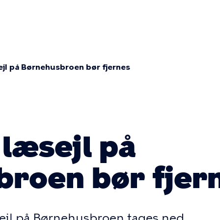
r
tion
jl på Børnehusbroen bør fjernes
mme
læsejl på
roen bør fjer
sejl på Børnehusbroen tages ned