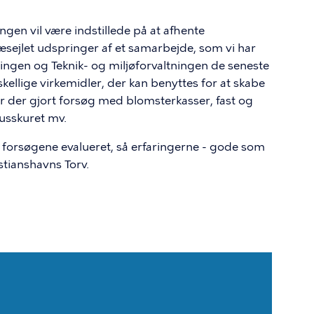
ingen vil være indstillede på at afhente
æsejlet udspringer af et samarbejde, som vi har
ingen og Teknik- og miljøforvaltningen de seneste
skellige virkemidler, der kan benyttes for at skabe
 er der gjort forsøg med blomsterkasser, fast og
busskuret mv.
få forsøgene evalueret, så erfaringerne - gode som
istianshavns Torv.