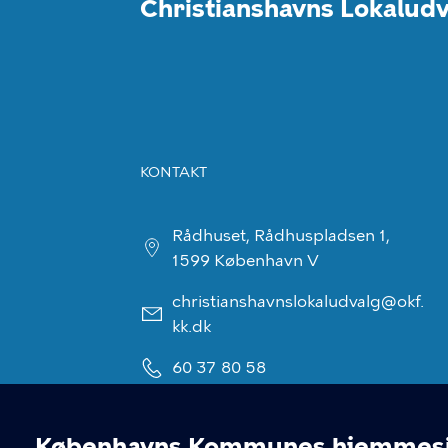
Christianshavns Lokaludv
KONTAKT
Rådhuset, Rådhuspladsen 1,
1599 København V
christianshavnslokaludvalg@okf.
kk.dk
60 37 80 58
EAN: 5798009800411
Københavns Kommunes hjemmesid