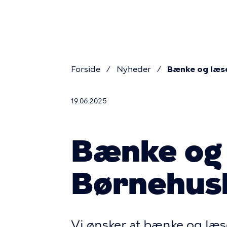
Primæ
Gå
til
naviga
hovedindhold
Forside
Nyheder
Bænke og læse
Brødkru
19.06.2025
Bænke og 
Børnehusb
Vi ønsker at bænke og læ