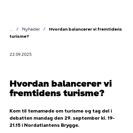
Gå
til
hovedindhold
Nyheder
Hvordan balancerer vi fremtidens
Brødkrumme
turisme?
22.09.2025
Hvordan balancerer vi
fremtidens turisme?
Kom til temamøde om turisme og tag del i
debatten mandag den 29. september kl. 19-
21.15 i Nordatlantens Brygge.