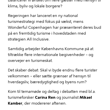
balancerer vi ønsket om flere gæster med hensyn til
klima, byliv og lokale borgere?
Regeringen har lanceret en ny national
turismestrategi med fokus på vækst, mens
Wonderful Copenhagen har præsenteret deres bud
på en fremtidig turisme i hovedstaden med
strategien All Inclusive.
Samtidig arbejder Københavns Kommune på at
tiltrække flere internationale begivenheder – og
overvejer en turismeskat.
Det skaber debat: Skal vi byde endnu flere turister
velkommen – eller sætte grænser af hensyn til
hverdagsliv, bæredygtighed og byens rum?
Kom til temamøde og deltag i debatten med bl.a.
turismeforsker
Carina Ren
og journalist
Mikael
Kamber
, der modererer aftenen.