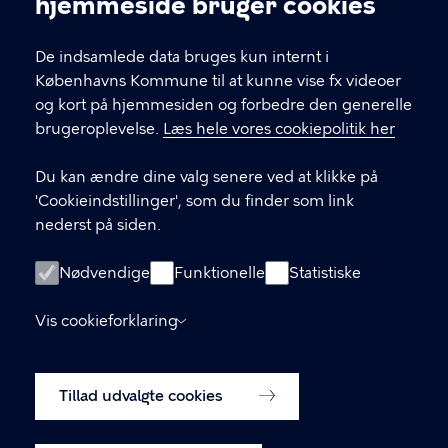
hjemmeside bruger cookies
EAN: 5798009800411
De indsamlede data bruges kun internt i
Københavns Kommune til at kunne vise fx videoer
LINKS
og kort på hjemmesiden og forbedre den generelle
brugeroplevelse.
Læs hele vores cookiepolitik her
Kontakt os
Du kan ændre dine valg senere ved at klikke på
Facebook
'Cookieindstillinger', som du finder som link
nederst på siden.
Instagram
Nyhedsbrev
Nødvendige
Funktionelle
Statistiske
Borgerpanel
Vis cookieforklaring
Webtilgængelighedserklæring
Tillad udvalgte cookies
Cookiepolitik
Cookieindstillinger