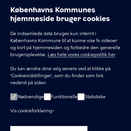
Københavns Kommunes
60 37 80 58
Cookieindstillinger
hjemmeside bruger cookies
EAN: 5798009800411
De indsamlede data bruges kun internt i
Københavns Kommune til at kunne vise fx videoer
LINKS
og kort på hjemmesiden og forbedre den generelle
brugeroplevelse.
Læs hele vores cookiepolitik her
Kontakt os
Du kan ændre dine valg senere ved at klikke på
Facebook
'Cookieindstillinger', som du finder som link
nederst på siden.
Instagram
Nyhedsbrev
Nødvendige
Funktionelle
Statistiske
Borgerpanel
Vis cookieforklaring
Webtilgængelighedserklæring