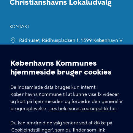
Christianshavns Lokaludvalg
KONTAKT
Rådhuset, Rådhuspladsen 1, 1599 København V
christianshavnslokaludvalg@okf.kk.dk
Københavns Kommunes
60 37 80 58
Cookieindstillinger
hjemmeside bruger cookies
EAN: 5798009800411
De indsamlede data bruges kun internt i
Københavns Kommune til at kunne vise fx videoer
LINKS
og kort på hjemmesiden og forbedre den generelle
brugeroplevelse.
Læs hele vores cookiepolitik her
Kontakt os
Du kan ændre dine valg senere ved at klikke på
Facebook
'Cookieindstillinger', som du finder som link