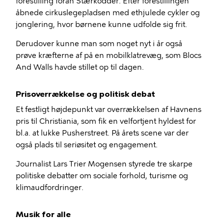
forestilling foran Stærkodder. Efter forestillingen
åbnede cirkuslegepladsen med ethjulede cykler og
jonglering, hvor børnene kunne udfolde sig frit.
Derudover kunne man som noget nyt i år også
prøve kræfterne af på en mobilklatrevæg, som Blocs
And Walls havde stillet op til dagen.
Prisoverrækkelse og politisk debat
Et festligt højdepunkt var overrækkelsen af Havnens
pris til Christiania, som fik en velfortjent hyldest for
bl.a. at lukke Pusherstreet. På årets scene var der
også plads til seriøsitet og engagement.
Journalist Lars Trier Mogensen styrede tre skarpe
politiske debatter om sociale forhold, turisme og
klimaudfordringer.
Musik for alle