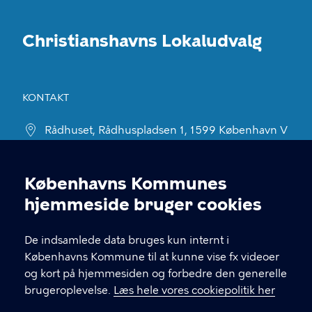
Christianshavns Lokaludvalg
KONTAKT
Rådhuset, Rådhuspladsen 1, 1599 København V
christianshavnslokaludvalg@okf.kk.dk
Københavns Kommunes
60 37 80 58
Cookieindstillinger
hjemmeside bruger cookies
EAN: 5798009800411
De indsamlede data bruges kun internt i
Københavns Kommune til at kunne vise fx videoer
LINKS
og kort på hjemmesiden og forbedre den generelle
brugeroplevelse.
Læs hele vores cookiepolitik her
Kontakt os