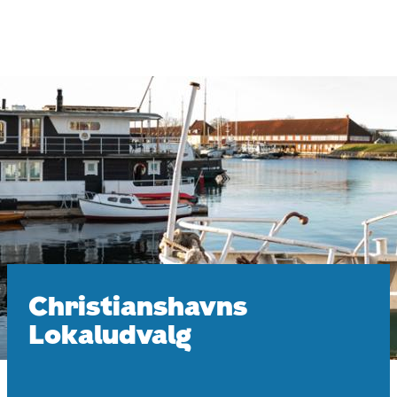
Gå
til
hovedindhold
Christianshavns
Lokaludvalg
Christianshavns
Lokaludvalg